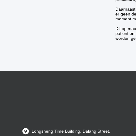
Daarnaast
er geen de
moment me
Dit op maa
patiënt en
worden geï
Longsheng Time Building, Dalang Street,