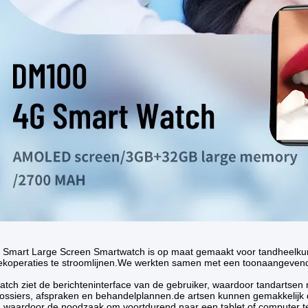
Smart Large Screen Smartwatch is op maat gemaakt voor tandheelkun
iekoperaties te stroomlijnen.We werkten samen met een toonaangevend
tch ziet de berichteninterface van de gebruiker, waardoor tandartsen 
ossiers, afspraken en behandelplannen.de artsen kunnen gemakkelijk de
 waardoor de noodzaak om voortdurend naar een tablet of computer te