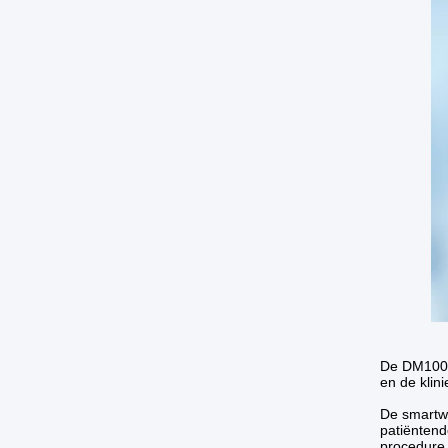
De DM100 
en de klin
De smartwa
patiëntend
procedure,