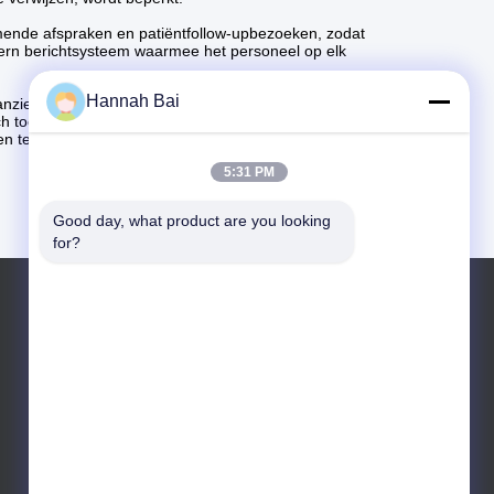
ende afspraken en patiëntfollow-upbezoeken, zodat
tern berichtsysteem waarmee het personeel op elk
Hannah Bai
anzienlijk verbeterd, waardoor de ervaring van de
ch toont aan hoe draagbare technologie effectief kan
n te voldoen.
5:31 PM
Good day, what product are you looking 
for?
Telefoon: +86 13322981018