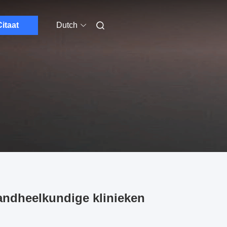
itaat
Dutch
andheelkundige klinieken