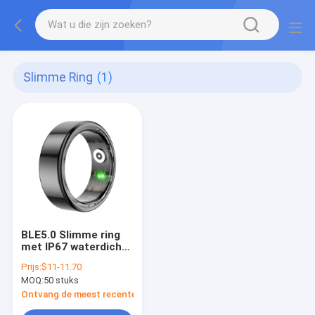
Slimme Ring
(1)
BLE5.0 Slimme ring
met IP67 waterdicht
en 17mAh batterij
Prijs:
$11-11.70
gezondheid tracker
MOQ:
50 stuks
voor hartslag en
slaap monitoring
Ontvang de meest recente Prijs