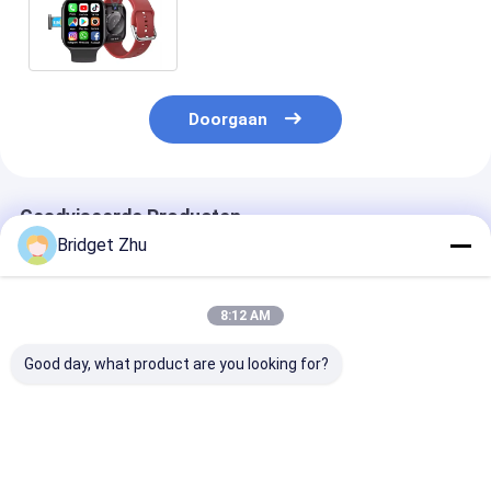
Display 2,02 inch Android 8.1
Smartwatch
Doorgaan
Geadviseerde Producten
Bridget Zhu
8:12 AM
Good day, what product are you looking for?
DM82 Sim Card
S688 S9 Ultra 4G
B22 Hartslag 
Smart Watch 1,75
Android Sim Card
zuurstof moni
inch AMOLED HD
Smart Watch 2,02
horloge 2,13 i
Camera Global
inch IPS Smart
Camera Smart