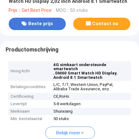
Watch HD Display 2,02 inch Android 8.1 Smartwatch
Prijs：Get Best Price
MOQ：50 stuks
Beste prijs
Contact nu
Productomschrijving
4G simkaart ondersteunde
smartwatch
Hoog licht
,
,
DM60 Smart Watch HD Display
Android 8.1 Smartwatch
L/C, T/T, Western Union, PayPal,
Betalingscondities
Alibaba Trade Assurance, enz.
Certificering
CE,RoHs
Levertijd
5-8 werkdagen
Merknaam
Shunxiang
Min. bestelaantal
50 stuks
Bekijk meer