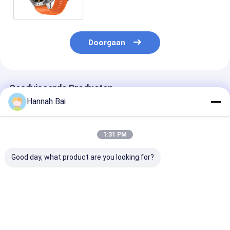
Doorgaan
Geadviseerde Producten
Hannah Bai
1:31 PM
Good day, what product are you looking for?
KC86 SmartWatch
K67 Sport Smart
HD Watch7 Mi
1,43 inch 1ATM
Watch met LED
Sport Smart 
Waterdicht Smart
zaklamp IP68
draadloos opl
Watch Voor
waterdicht
met 1,3 inch
Zwemmen
barometrisch
AMOLED 230
Beste prijs
Beste prijs
Beste pri
kompas hoogtemeter
batterij