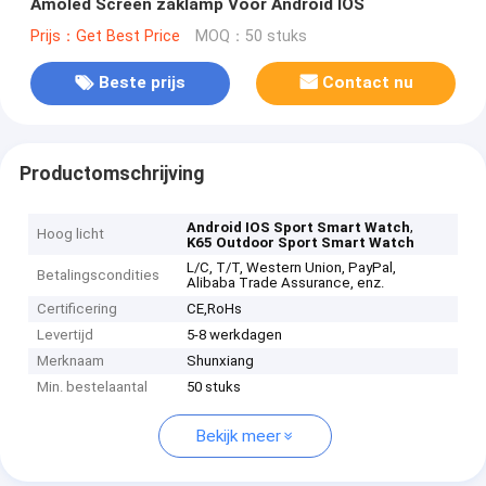
Amoled Screen zaklamp Voor Android IOS
Prijs：Get Best Price
MOQ：50 stuks
Beste prijs
Contact nu
Productomschrijving
,
Android IOS Sport Smart Watch
Hoog licht
K65 Outdoor Sport Smart Watch
L/C, T/T, Western Union, PayPal,
Betalingscondities
Alibaba Trade Assurance, enz.
Certificering
CE,RoHs
Levertijd
5-8 werkdagen
Merknaam
Shunxiang
Min. bestelaantal
50 stuks
Bekijk meer