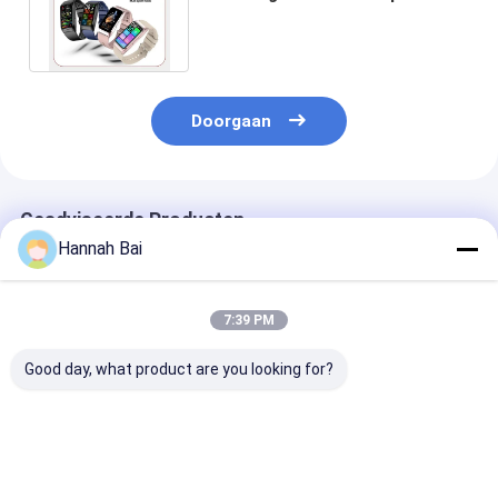
Fitness Tracker 250mAh
batterij
Doorgaan
Geadviseerde Producten
Hannah Bai
7:39 PM
Good day, what product are you looking for?
S28 Smart Watch
1.49 Inch Health
F320 Laser He
Magnetisch opladen
Smart Watch E800
Smart Watch
1,39 inch
Hartslag Gezondheid
Emergency SO
Smartwatch voor
Monitoring
Acid Lipid