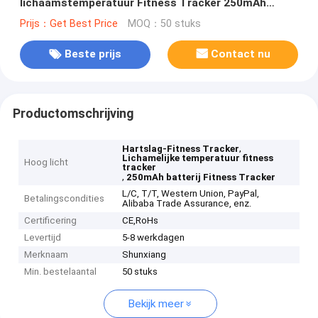
lichaamstemperatuur Fitness Tracker 250mAh
batterij
Prijs：Get Best Price
MOQ：50 stuks
Beste prijs
Contact nu
Productomschrijving
,
Hartslag-Fitness Tracker
Lichamelijke temperatuur fitness
Hoog licht
tracker
,
250mAh batterij Fitness Tracker
L/C, T/T, Western Union, PayPal,
Betalingscondities
Alibaba Trade Assurance, enz.
Certificering
CE,RoHs
Levertijd
5-8 werkdagen
Merknaam
Shunxiang
Min. bestelaantal
50 stuks
Bekijk meer